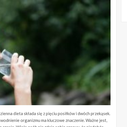
dzienna dieta składa się z pięciu posiłków i dwóch przekąsek.
 Nawodnienie organizmu ma kluczowe znaczenie. Ważne jest,