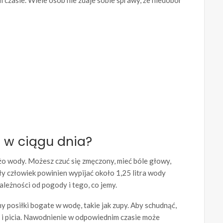
czasie. Wiele osób nie zdaje sobie sprawy, że niedobór
 w ciągu dnia?
o wody. Możesz czuć się zmęczony, mieć bóle głowy,
ły człowiek powinien wypijać około 1,25 litra wody
zależności od pogody i tego, co jemy.
 posiłki bogate w wodę, takie jak zupy. Aby schudnąć,
 i picia. Nawodnienie w odpowiednim czasie może