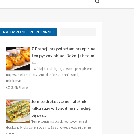
NAJBARDZIEJ POPULARNE!
Z Francji przywiozłam przepis na
ten pyszny obiad. Boże, jak to mi
s...
Dzisiaj podzielę się z Wami przepisem
na pyszne i aromatyczne danie z ziemniakami,
mielonym
3.4k Shares
Jem te dietetyczne naleśniki
kilka razy w tygodniu i chudnę.
Są pys...
Ten przepis na placki warzywne jest
doskonały dla całej rodziny. Są zdrowe, sycące i pełne
smak