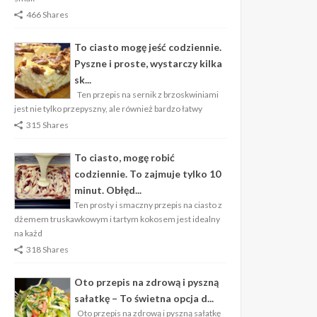
466 Shares
To ciasto mogę jeść codziennie.
Pyszne i proste, wystarczy kilka
sk...
Ten przepis na sernik z brzoskwiniami
jest nie tylko przepyszny, ale również bardzo łatwy
315 Shares
To ciasto, mogę robić
codziennie. To zajmuje tylko 10
minut. Obłęd...
Ten prosty i smaczny przepis na ciasto z
dżemem truskawkowym i tartym kokosem jest idealny
na każd
318 Shares
Oto przepis na zdrową i pyszną
sałatkę – To świetna opcja d...
Oto przepis na zdrową i pyszną sałatkę