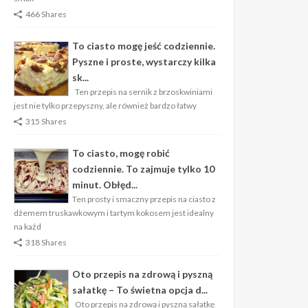
466 Shares
To ciasto mogę jeść codziennie.
Pyszne i proste, wystarczy kilka
sk...
Ten przepis na sernik z brzoskwiniami
jest nie tylko przepyszny, ale również bardzo łatwy
315 Shares
To ciasto, mogę robić
codziennie. To zajmuje tylko 10
minut. Obłęd...
Ten prosty i smaczny przepis na ciasto z
dżemem truskawkowym i tartym kokosem jest idealny
na każd
318 Shares
Oto przepis na zdrową i pyszną
sałatkę – To świetna opcja d...
Oto przepis na zdrową i pyszną sałatkę