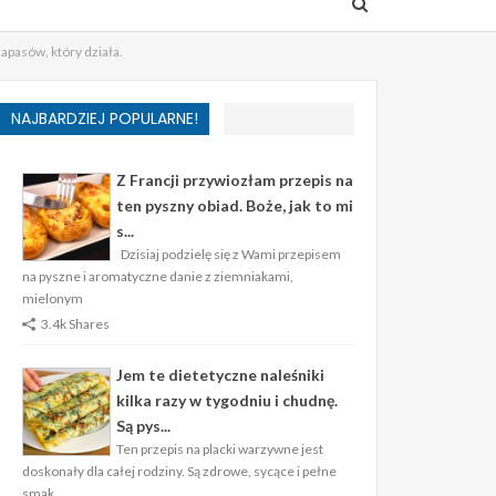
apasów, który działa.
NAJBARDZIEJ POPULARNE!
Z Francji przywiozłam przepis na
ten pyszny obiad. Boże, jak to mi
s...
Dzisiaj podzielę się z Wami przepisem
na pyszne i aromatyczne danie z ziemniakami,
mielonym
3.4k Shares
Jem te dietetyczne naleśniki
kilka razy w tygodniu i chudnę.
Są pys...
Ten przepis na placki warzywne jest
doskonały dla całej rodziny. Są zdrowe, sycące i pełne
smak