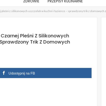
ZDROWIE
PRZEPISY KULINARNE
j pleśni z silikonowych uszczelek w kuchni i łazience – sprawdzony trik z domowych z
Czarnej Pleśni Z Silikonowych
– Sprawdzony Trik Z Domowych
Udostępnij na FB