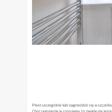
Pleśń szczególnie lubi zagnieździć się w szczeli
Choć regularnie je szorujemy, to zwykle nie jes