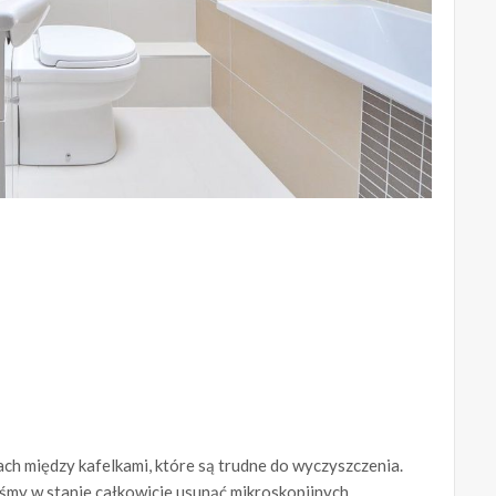
nach między kafelkami, które są trudne do wyczyszczenia.
teśmy w stanie całkowicie usunąć mikroskopijnych